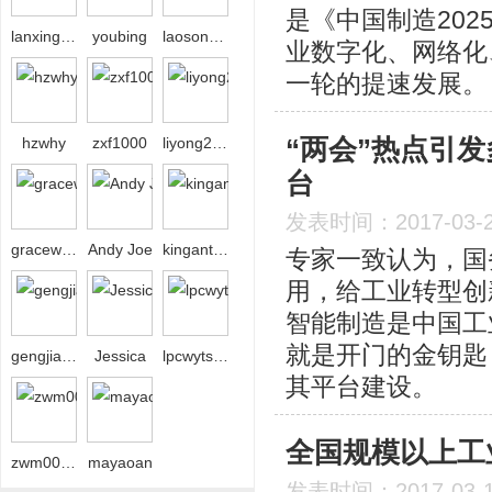
是《中国制造20
lanxing208
youbing
laosong80
业数字化、网络化
一轮的提速发展。
“两会”热点引
hzwhy
zxf1000
liyong2008bj
台
发表时间：2017-03-
gracewgy
Andy Joe
kingantops
专家一致认为，国
用，给工业转型创
智能制造是中国工
就是开门的金钥匙
gengjiahu
Jessica
lpcwytsbw
其平台建设。
全国规模以上工
zwm00306
mayaoan
发表时间：2017-03-