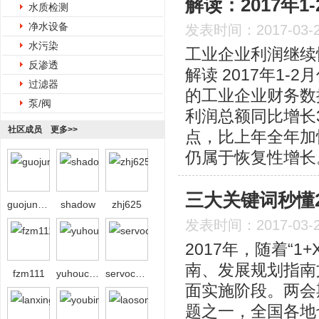
解读：2017年
水质检测
净水设备
发表时间：2017-03-
水污染
工业企业利润继续
反渗透
解读 2017年1
过滤器
的工业企业财务数据
泵/阀
利润总额同比增长3
社区成员
更多>>
点，比上年全年加
仍属于恢复性增长
三大关键词秒懂
guojun0718
shadow
zhj625
发表时间：2017-03-
2017年，随着“
南、发展规划指南
fzm111
yuhoucaihong
servochen
面实施阶段。两会
题之一，全国各地