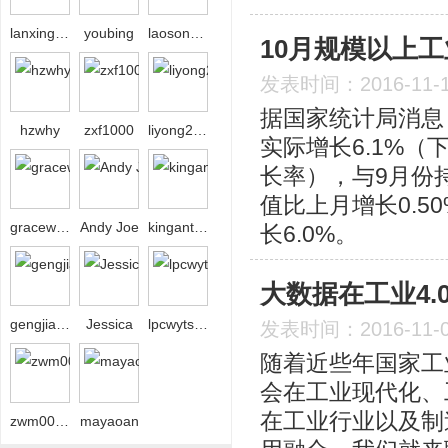
lanxing208
youbing
laosong80
10月规模以上工
发表时间：2016-11-
据国家统计局消息
hzwhy
zxf1000
liyong2008bj
实际增长6.1%
长率），与9月份
值比上月增长0.5
gracewgy
Andy Joe
kingantops
长6.0%。
大数据在工业4.
gengjiahu
Jessica
lpcwytsbw
发表时间：2016-11-
随着近些年国家工
会在工业现代化、
在工业行业以及制
zwm00306
mayaoan