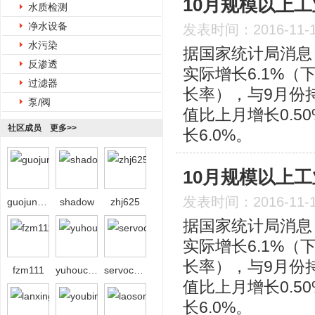
10月规模以上工
水质检测
净水设备
发表时间：2016-11-
水污染
据国家统计局消息
反渗透
实际增长6.1%
过滤器
长率），与9月份
泵/阀
值比上月增长0.5
社区成员
更多>>
长6.0%。
10月规模以上工
发表时间：2016-11-
guojun0718
shadow
zhj625
据国家统计局消息
实际增长6.1%
长率），与9月份
fzm111
yuhoucaihong
servochen
值比上月增长0.5
长6.0%。