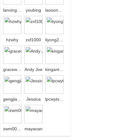
lanxing208
youbing
laosong80
hzwhy
zxf1000
liyong2008bj
gracewgy
Andy Joe
kingantops
gengjiahu
Jessica
lpcwytsbw
zwm00306
mayaoan