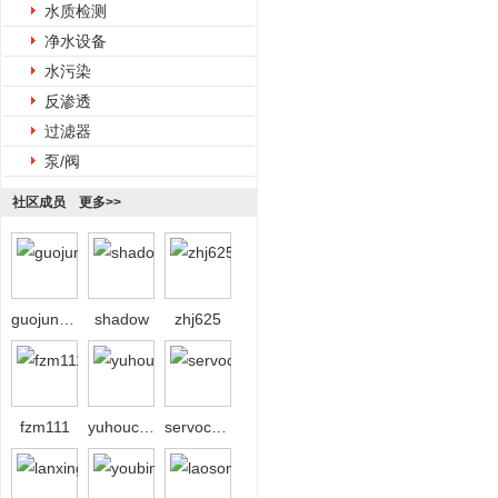
水质检测
净水设备
水污染
反渗透
过滤器
泵/阀
社区成员
更多>>
guojun0718
shadow
zhj625
fzm111
yuhoucaihong
servochen